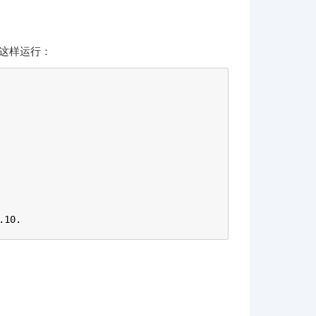
以这样运行：
.10.