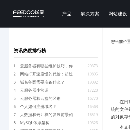
产品
解决方案
网站建设
您当前位
资讯热度排行榜
1
云服务器有哪些维护技巧，你
20373
2
网站打开速度慢的代价：超过
19895
3
域名备案需要准备什么？
19092
4
云服务器小常识
17228
5
云服务器和云盘的区别
16770
在日
6
个人如何注册域名？
16568
统的文件系
7
大数据和云计算的发展前景如
16519
的对象存
8
MySQL体系架构
10326
本文将