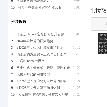
9
河南服务器托管哪家好？
8695
10
推荐一些真正便宜的企业云服
5105
1.拉取
推荐阅读
d
1
什么是Helm？它是如何提升云原
01-07
2
2024年云计算的四大趋势
01-10
3
到2026年，边缘计算支出将达到
01-12
4
混合云的力量实际上意味着什么？
01-17
5
白话Kubernetes网络
01-19
6
从集中式到分布式：云应用管理的未
01-22
7
大技术时代的网络转型
01-23
8
企业转型：虚拟化对云计算的影响
01-24
9
到2028年，云计算市场将达到1
01-25
10
云应用管理的未来：分布式云环境
01-25