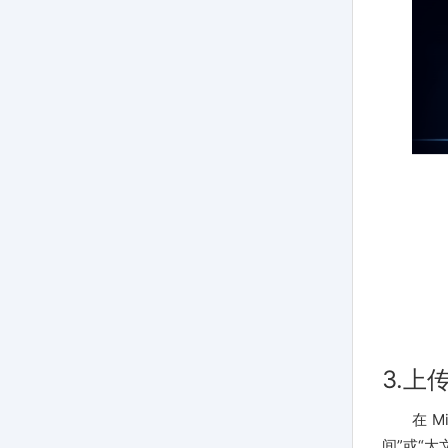
3.上
在 
间”或“