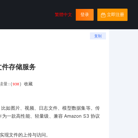
繁體中文
登录
立即注册
复制
复制
复制
复制
复制
复制
O 文件存储服务
读量:(
)
收藏
938
，比如图片、视频、日志文件、模型数据集等。传
一款高性能、轻量级、兼容 Amazon S3 协议
SDK 实现文件的上传与访问。