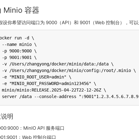
 Minio 容器
假设你希望访问端口为 9000（API）和 9001（Web 控制台），可
ocker run -d \

 --name minio \

 -p 9000:9000 \

 -p 9001:9001 \

 -v /Users/zhangyong/docker/minio/data:/data \

 -v /Users/zhangyong/docker/minio/config:/root/.minio \

 -e "MINIO_ROOT_USER=admin" \

 -e "MINIO_ROOT_PASSWORD=admin123456" \

 minio/minio:RELEASE.2025-04-22T22-12-26Z \

 server /data --console-address ":9001"1.2.3.4.5.6.7.8.9
数说明
9000:9000：MinIO API 服务端口
9001:9001：Web 控制台端口