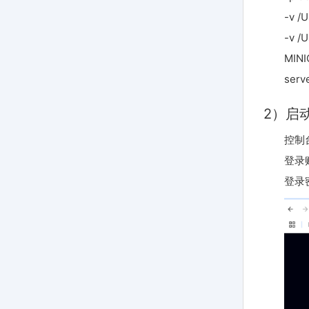
-v /
-v /
MIN
ser
2）启
控制台地
登录账
登录密