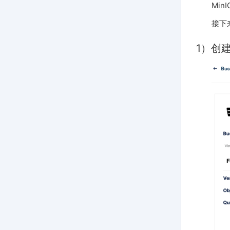
Min
接下
1）创建桶