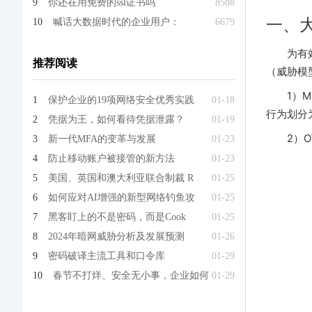
9
你还在用免费的ssl证书吗
8588
一、
10
喊话大数据时代的企业用户：
6679
为有
推荐阅读
（威胁模
1）
1
保护企业的19项网络安全优秀实践
01-18
行为划分
2
凭据为王，如何看待凭据泄露？
01-19
2）O
3
新一代MFA的变革与发展
01-23
4
防止移动账户被接管的新方法
01-23
5
美国、英国和澳大利亚联合制裁 R
01-25
6
如何应对AI增强的新型网络钓鱼攻
01-25
7
黑客盯上的不是密码，而是Cook
01-25
8
2024年暗网威胁分析及发展预测
01-26
9
密码破译主流工具和口令库
01-29
10
春节不打烊、安全无小事，企业如何
01-29