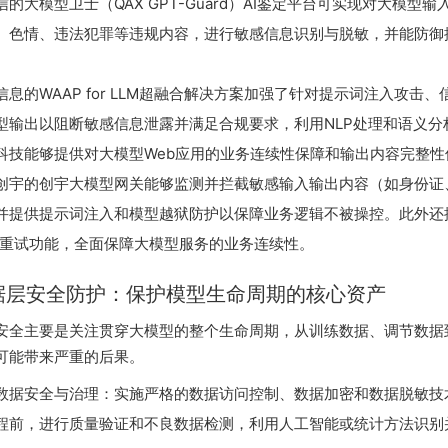
信的大模型卫士（QAX GPT-Guard）AI鉴定平台可实现对大模
、色情、违法犯罪等违规内容，进行敏感信息识别与脱敏，并能防御
。
信息的WAAP for LLM超融合解决方案加强了针对提示词注入攻击
型输出以阻断敏感信息泄露并满足合规要求，利用NLP处理和语义分
科技能够提供对大模型Web应用的业务连续性保障和输出内容完整性
创宇的创宇大模型网关能够监测并拦截敏感输入输出内容（如身份证
并提供提示词注入和模型越狱防护以保障业务逻辑不被操控。此外还提
/重试功能，全面保障大模型服务的业务连续性。
据层安全防护：保护模型生命周期的核心资产
安全主要是关注贯穿大模型的整个生命周期，从训练数据、调节数据
可能带来严重的后果。
数据安全与治理：实施严格的数据访问控制、数据加密和数据脱敏技
程前，进行质量验证和不良数据检测，利用人工智能或统计方法识别