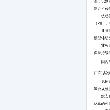
滤，识别
别并拦截
敏感
（PII
业务
模型辅助
业务
保持持续
国内
厂商案
竞恒
等合规检
默安
仿真的A