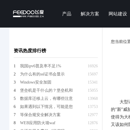
产品
解决方案
网站建设
您当前位
资讯热度排行榜
1
我国ipv6普及率不足1%
16926
2
为什么有的ssl证书会显示
15697
3
Windows安全加固
15341
4
堡垒机是干什么的？堡垒机和
15055
5
数据库迁移上云，有哪些注意
13968
大型
6
如果遇到以下情况，可能是您
13753
的“新”
7
等保合规安全解决方案
12977
使得为大
8
WEB应用防火墙waf
12876
又该如何