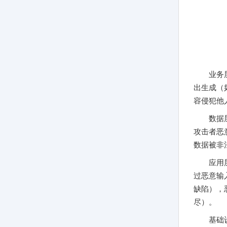
业务
出生成（
容侵犯他
数据
攻击者恶
数据被非
应用
过恶意输
缺陷），
尽）。
基础