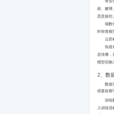
奇安
政、赌博
恶意操控
瑞数
时审查模
云弈
知道
息传播，
模型切换
2、数
数据
或篡改都
训练
入训练流