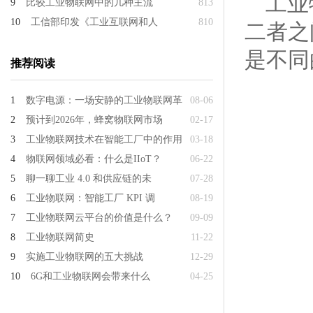
工业
9
比较工业物联网中的几种主流
813
10
工信部印发《工业互联网和人
810
二者之
是不同
推荐阅读
1
数字电源：一场安静的工业物联网革
08-06
2
预计到2026年，蜂窝物联网市场
02-17
3
工业物联网技术在智能工厂中的作用
03-18
4
物联网领域必看：什么是IIoT？
06-22
5
聊一聊工业 4.0 和供应链的未
07-28
6
工业物联网：智能工厂 KPI 调
08-19
7
工业物联网云平台的价值是什么？
09-09
8
工业物联网简史
11-22
9
实施工业物联网的五大挑战
12-29
10
6G和工业物联网会带来什么
04-25