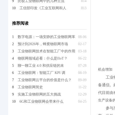
9
比较工业物联网中的几种主流
814
10
工信部印发《工业互联网和人
813
推荐阅读
1
数字电源：一场安静的工业物联网革
08-06
2
预计到2026年，蜂窝物联网市场
02-17
3
工业物联网技术在智能工厂中的作用
03-18
4
物联网领域必看：什么是IIoT？
06-22
5
聊一聊工业 4.0 和供应链的未
07-28
机会增加
6
工业物联网：智能工厂 KPI 调
08-19
工业
7
工业物联网云平台的价值是什么？
09-09
备通信。
8
工业物联网简史
11-22
代目前由
9
实施工业物联网的五大挑战
12-29
生产设备
10
6G和工业物联网会带来什么
04-25
参与