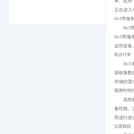
率。此外
正在进入
IIoT即服
IIo
IIoT即
这些设备
组合计算
II
源收集数
存储的需
预测性维
虽然
备性能。
而进行改
位置跟踪