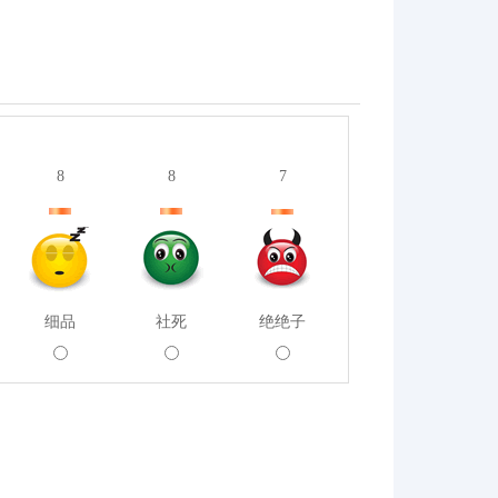
8
8
7
细品
社死
绝绝子