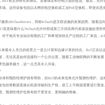
，IIoT将支持研究和测试、质量保证和分销方面的改进。最后，允
市场。这些设备包括以太网供电交换机或工业PoE交换机，即使在恶
务
T即服务(IIoTasaService，简称IoTaaS)是互联设施的发展趋
服务?其意味着什么?IoTaaS允许外部或第三方供应商代表该设施处理
。对于相关专业知识有限的工厂和希望加快生产过程的工厂来说，IoT
oT未来最令人关注的前景之一是云计算和边缘计算的结合。IIoT正
据，无论其是如何连接到一个公共位置。随着工业物联网的不断发展
求也越来越大，这一点尤其令人兴奋。
护
标准和预防性维护很有帮助，但IIoT的未来也将允许预测性维护。
这包括将数据直接从机器传输到生产线，使工人可根据需要进行更改
进。预测性维护也将有助于更安全、更精确的维修。