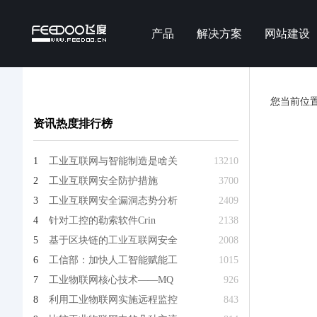
产品
解决方案
网站建设
您当前位
资讯热度排行榜
1
工业互联网与智能制造是啥关
13210
2
工业互联网安全防护措施
3700
3
工业互联网安全漏洞态势分析
2409
4
针对工控的勒索软件Crin
2138
5
基于区块链的工业互联网安全
2008
6
工信部：加快人工智能赋能工
1015
7
工业物联网核心技术——MQ
926
8
利用工业物联网实施远程监控
843