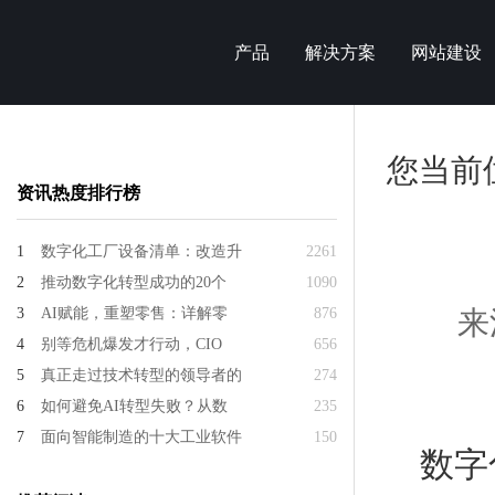
产品
解决方案
网站建设
您当前
资讯热度排行榜
1
数字化工厂设备清单：改造升
2261
2
推动数字化转型成功的20个
1090
3
AI赋能，重塑零售：详解零
876
来
4
别等危机爆发才行动，CIO
656
5
真正走过技术转型的领导者的
274
6
如何避免AI转型失败？从数
235
7
面向智能制造的十大工业软件
150
数字