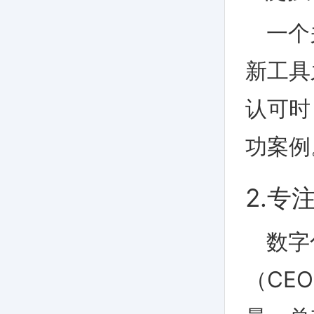
一个
新工具
认可时
功案例。
2.
数字
（CE