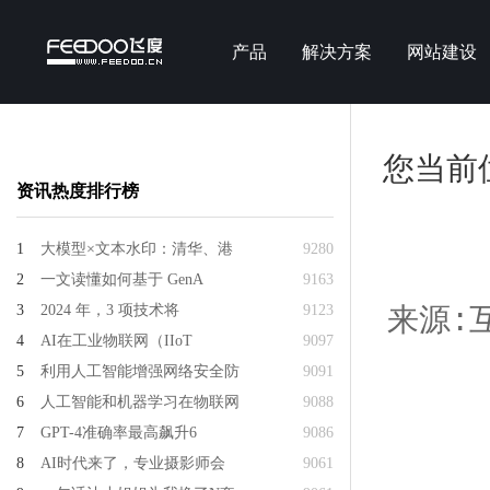
产品
解决方案
网站建设
您当前
资讯热度排行榜
1
大模型×文本水印：清华、港
9280
2
一文读懂如何基于 GenA
9163
3
2024 年，3 项技术将
9123
来源:互
4
AI在工业物联网（IIoT
9097
5
利用人工智能增强网络安全防
9091
6
人工智能和机器学习在物联网
9088
7
GPT-4准确率最高飙升6
9086
8
AI时代来了，专业摄影师会
9061