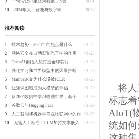
9
一句话让小姐姐为我换了N套
9061
10
2024年人工智能与数字孪
9057
推荐阅读
1
技术趋势：2024年的热点是什么
01-24
2
网络安全在自动驾驶汽车中的作用
01-25
3
OpenAI创始人想打造全球芯片
01-25
4
强化学习和世界模型中的因果推断
01-26
5
Mamba论文为什么没被ICLR
01-26
将人
6
让知识图谱成为大模型的伴侣
01-29
7
从20亿数据中学习物理世界，基于
01-29
标志着
8
谷歌云与Hugging Face
01-29
AIo
9
人工智能和机器学习在物联网中的作
01-29
统如何
10
无需人工标注！LLM加持文本嵌入
01-29
这种集