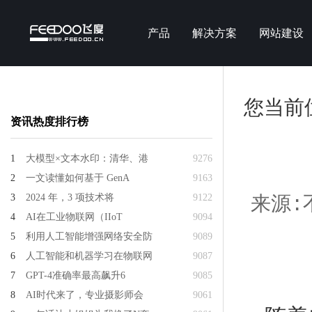
产品
解决方案
网站建设
您当前
资讯热度排行榜
1
大模型×文本水印：清华、港
9276
2
一文读懂如何基于 GenA
9163
3
2024 年，3 项技术将
9122
来源:不
4
AI在工业物联网（IIoT
9094
5
利用人工智能增强网络安全防
9089
6
人工智能和机器学习在物联网
9087
7
GPT-4准确率最高飙升6
9085
8
AI时代来了，专业摄影师会
9061