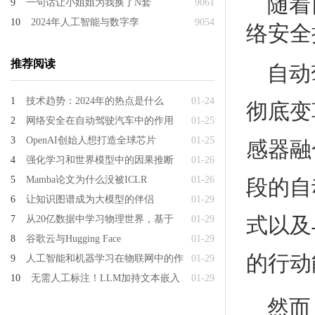
随着
9
一句话让小姐姐为我换了N套
9061
10
2024年人工智能与数字孪
9054
络安全
推荐阅读
自动
1
技术趋势：2024年的热点是什么
01-24
彻底变
2
网络安全在自动驾驶汽车中的作用
01-25
3
OpenAI创始人想打造全球芯片
01-25
感器融
4
强化学习和世界模型中的因果推断
01-26
段的自
5
Mamba论文为什么没被ICLR
01-26
6
让知识图谱成为大模型的伴侣
01-29
式以及
7
从20亿数据中学习物理世界，基于
01-29
8
谷歌云与Hugging Face
01-29
的行动
9
人工智能和机器学习在物联网中的作
01-29
10
无需人工标注！LLM加持文本嵌入
01-29
然而